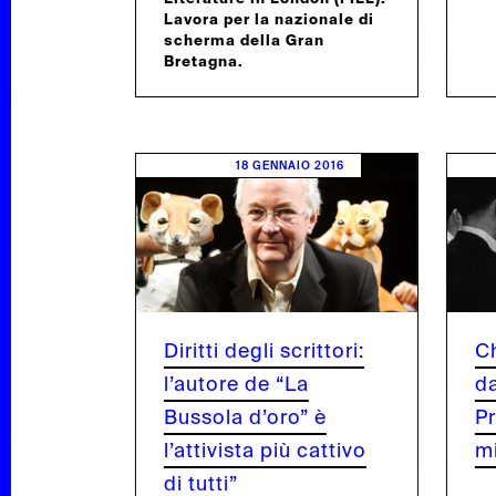
RTINE
Lavora per la nazionale di
scherma della Gran
Bretagna.
DITOR
18 GENNAIO 2016
INSTAGRAM
Diritti degli scrittori:
Ch
l’autore de “La
d
Bussola d’oro” è
Pr
l’attivista più cattivo
mi
di tutti”