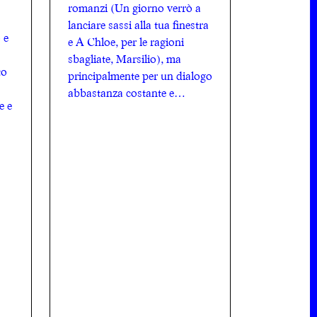
romanzi (Un giorno verrò a
lanciare sassi alla tua finestra
 e
e A Chloe, per le ragioni
sbagliate, Marsilio), ma
to
principalmente per un dialogo
abbastanza costante e
e e
duraturo in tema di musica a
partire da Indie for Bunnies
fino alle pagine del Mucchio.
La sentivo una voce […]
COS'È