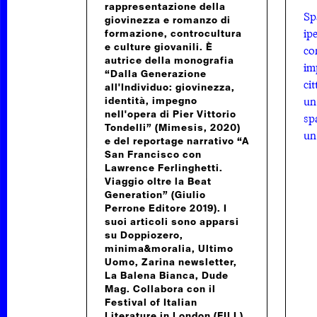
rappresentazione della
Sp
giovinezza e romanzo di
ip
formazione, controcultura
e culture giovanili. È
co
autrice della monografia
im
“Dalla Generazione
ci
all'Individuo: giovinezza,
un
identità, impegno
nell'opera di Pier Vittorio
sp
Tondelli” (Mimesis, 2020)
un
e del reportage narrativo “A
San Francisco con
Lawrence Ferlinghetti.
 DUDE
Viaggio oltre la Beat
Generation” (Giulio
Perrone Editore 2019). I
suoi articoli sono apparsi
su Doppiozero,
minima&moralia, Ultimo
Uomo, Zarina newsletter,
La Balena Bianca, Dude
Mag. Collabora con il
Festival of Italian
Literature in London (FILL).