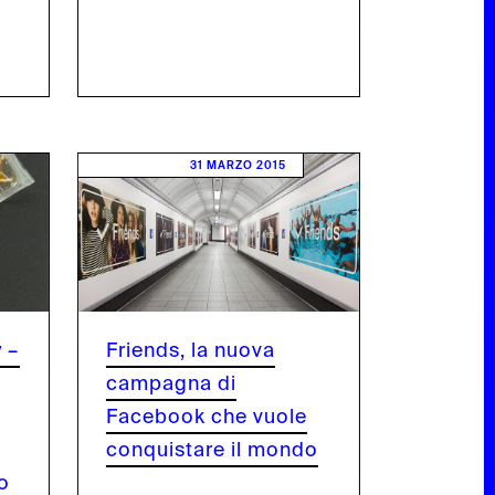
COPE
DUDE E
31 MARZO 2015
FACEBOOK
 –
Friends, la nuova
campagna di
Facebook che vuole
conquistare il mondo
so