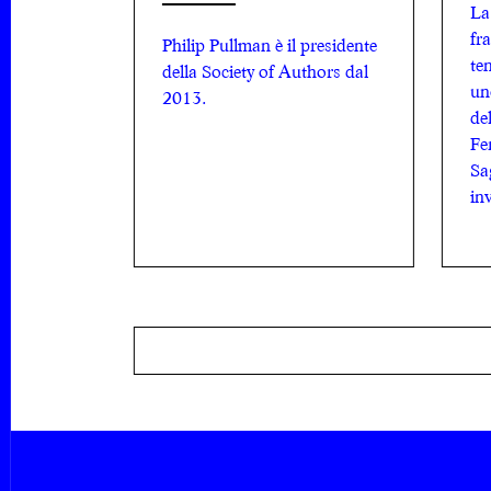
La
fra
Philip Pullman è il presidente
te
della Society of Authors dal
un
2013.
del
Fe
Sa
in