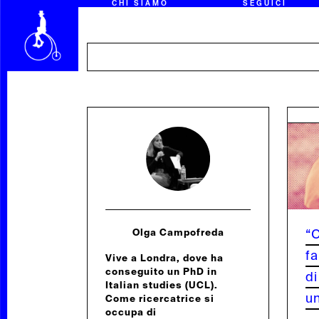
CHI SIAMO
SEGUICI
“
Olga Campofreda
fa
Vive a Londra, dove ha
conseguito un PhD in
d
Italian studies (UCL).
un
Come ricercatrice si
occupa di