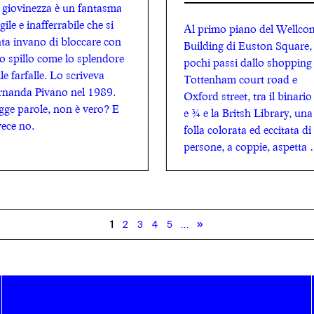
 giovinezza è un fantasma
gile e inafferrabile che si
Al primo piano del Wellco
nta invano di bloccare con
Building di Euston Square,
o spillo come lo splendore
pochi passi dallo shopping
le farfalle. Lo scriveva
Tottenham court road e
rnanda Pivano nel 1989.
Oxford street, tra il binario
gge parole, non è vero? E
e ¾ e la Britsh Library, una
vece no.
folla colorata ed eccitata di
persone, a coppie, aspetta 
essere ammessa alle sale
dell’Institute of Sexology.
»
1
2
3
4
5
...