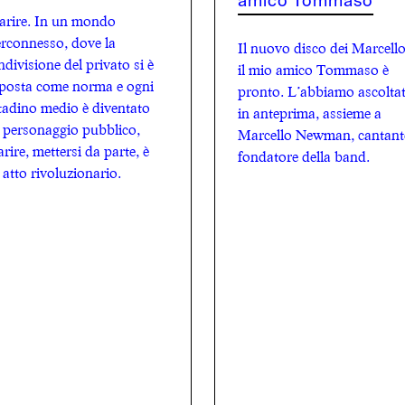
amico Tommaso
arire. In un mondo
erconnesso, dove la
Il nuovo disco dei Marcello
ndivisione del privato si è
il mio amico Tommaso è
posta come norma e ogni
pronto. L’abbiamo ascolta
ttadino medio è diventato
in anteprima, assieme a
 personaggio pubblico,
Marcello Newman, cantant
arire, mettersi da parte, è
fondatore della band.
 atto rivoluzionario.