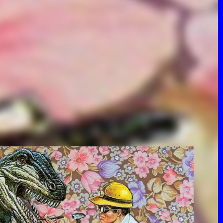
COS'È
COPE