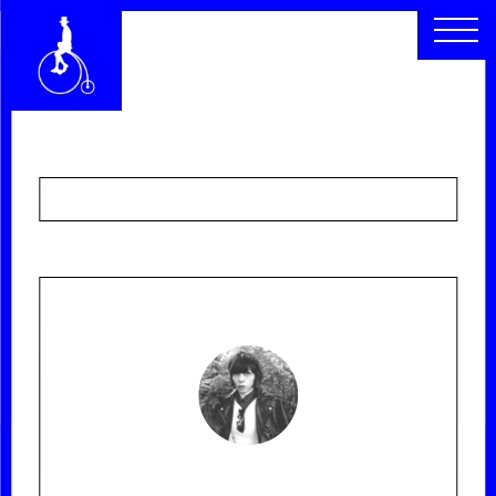
CHI SIAMO
SEGUICI
SCOPRI
RACCONTI
ARCHIVIO
CERCA
INDICE