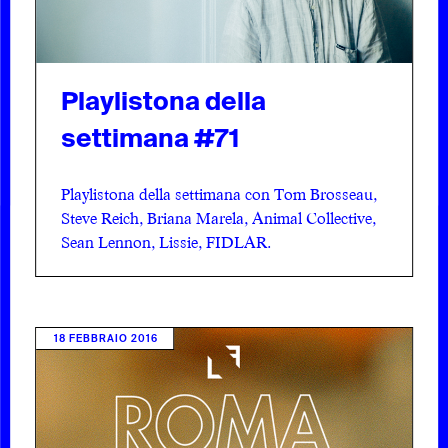
Playlistona della
settimana #71
Playlistona della settimana con Tom Brosseau,
Steve Reich, Briana Marela, Animal Collective,
Sean Lennon, Lissie, FIDLAR.
18 FEBBRAIO 2016