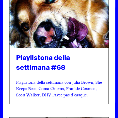
Playlistona della
settimana #68
Playlistona della settimana con Julia Brown, She
Keeps Bees, Coma Cinema, Frankie Cosmos,
Scott Walker, DIIV, Avec pas d’casque.