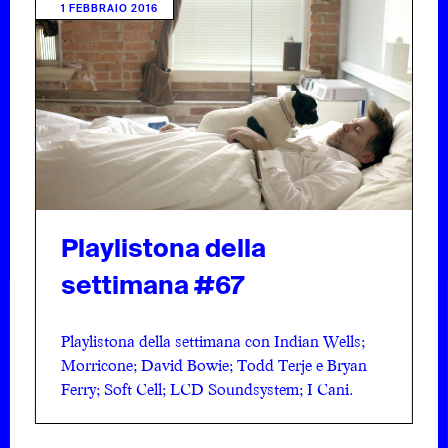
1 FEBBRAIO 2016
 DUDE
COS'È
RTINE
COPE
DITORE
DUDE E
Playlistona della
settimana #67
Playlistona della settimana con Indian Wells;
Morricone; David Bowie; Todd Terje e Bryan
Ferry; Soft Cell; LCD Soundsystem; I Cani.