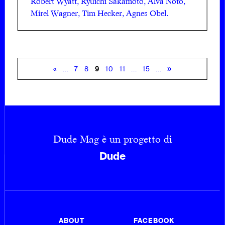
Robert Wyatt, Ryuichi Sakamoto, Alva Noto,
Mirel Wagner, Tim Hecker, Agnes Obel.
»
«
...
7
8
9
10
11
...
15
...
Dude Mag è un progetto di
Dude
ABOUT
FACEBOOK