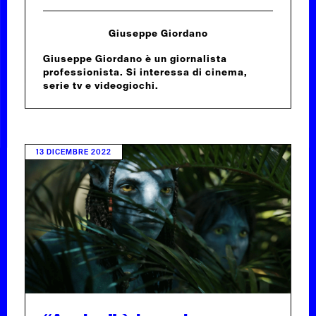
Giuseppe Giordano
Giuseppe Giordano è un giornalista
professionista. Si interessa di cinema,
serie tv e videogiochi.
13 DICEMBRE 2022
 DUDE
COS'È
RTINE
COPE
DITORE
DUDE E