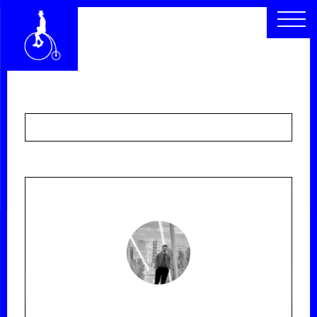
CHI SIAMO
SEGUICI
SCOPRI
RACCONTI
ARCHIVIO
CERCA
INDICE