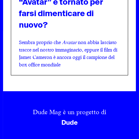
“Avatar” è tornato per
farsi dimenticare di
nuovo?
Sembra proprio che
Avatar
non abbia lasciato
tracce nel nostro immaginario, eppure il film di
James Cameron è ancora oggi il campione del
box office mondiale
Dude Mag è un progetto di
Dude