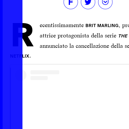
R
ecentissimamente
, pr
BRIT MARLING
attrice protagonista della serie
THE
annunciato la cancellazione della se
.
NETFLIX