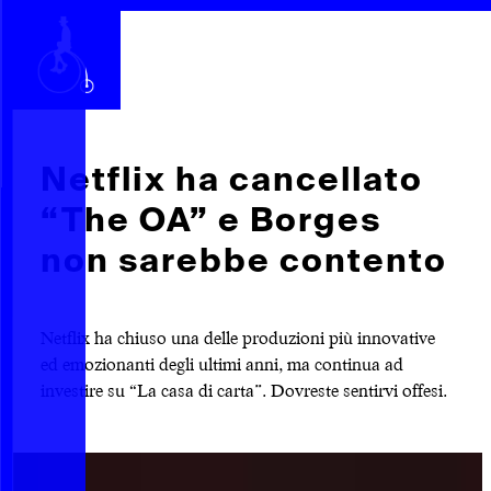
CHI SIAMO
SEGUICI
SCOPRI
RACCONTI
ARCHIVIO
CERCA
Netflix ha cancellato
“The OA” e Borges
INDICE
non sarebbe contento
Netflix ha chiuso una delle produzioni più innovative
ed emozionanti degli ultimi anni, ma continua ad
investire su “La casa di carta”. Dovreste sentirvi offesi.