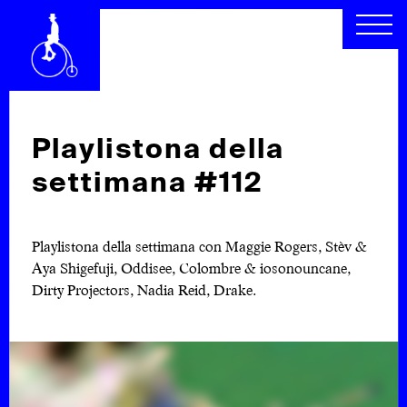
CHI SIAMO
SEGUICI
SCOPRI
RACCONTI
ARCHIVIO
CERCA
Playlistona della
settimana #112
INDICE
Playlistona della settimana con Maggie Rogers, Stèv &
Aya Shigefuji, Oddisee, Colombre & iosonouncane,
Dirty Projectors, Nadia Reid, Drake.