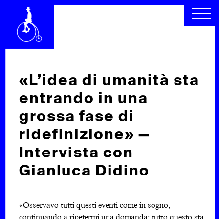
CHI SIAMO
SEGUICI
SCOPRI
RACCONTI
ARCHIVIO
CERCA
«L’idea di umanità sta
entrando in una
INDICE
grossa fase di
ridefinizione» —
Intervista con
Gianluca Didino
«Osservavo tutti questi eventi come in sogno,
continuando a ripetermi una domanda: tutto questo sta