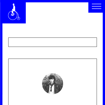
CHI SIAMO
SEGUICI
SCOPRI
RACCONTI
ARCHIVIO
CERCA
INDICE