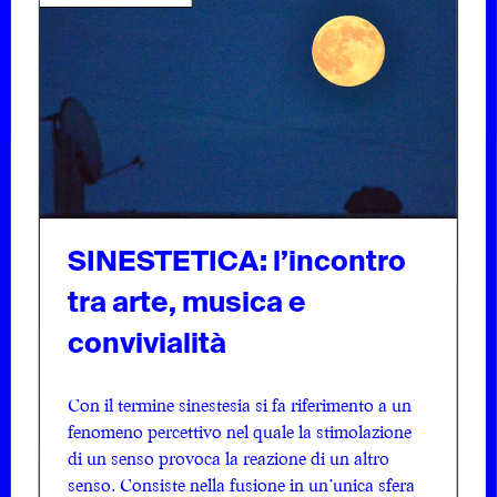
SINESTETICA: l’incontro
tra arte, musica e
convivialità
Con il termine sinestesia si fa riferimento a un
fenomeno percettivo nel quale la stimolazione
di un senso provoca la reazione di un altro
senso. Consiste nella fusione in un’unica sfera