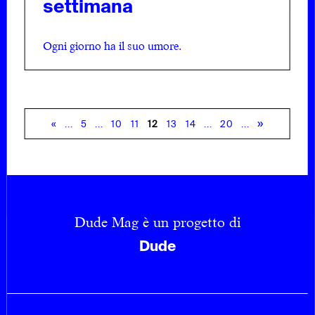
settimana
Ogni giorno ha il suo umore.
»
«
...
5
...
10
11
12
13
14
...
20
...
Dude Mag è un progetto di
Dude