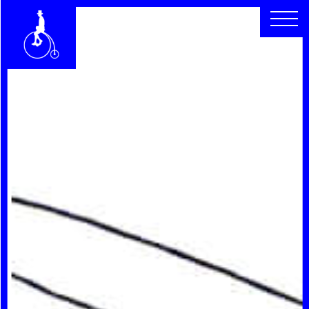
CHI SIAMO
SEGUICI
SCOPRI
RACCONTI
ARCHIVIO
CERCA
INDICE