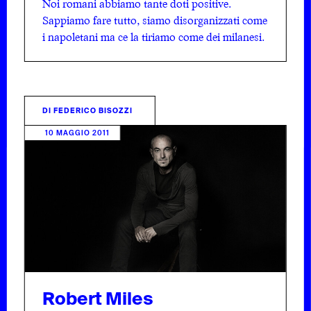
Noi romani abbiamo tante doti positive.
Sappiamo fare tutto, siamo disorganizzati come
i napoletani ma ce la tiriamo come dei milanesi.
DI
FEDERICO BISOZZI
10 MAGGIO 2011
Robert Miles