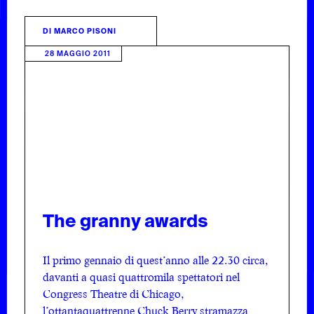
DI
MARCO PISONI
28 MAGGIO 2011
 DUDE
COS'È
RTINE
COPE
DITORE
DUDE E
The granny awards
Il primo gennaio di quest’anno alle 22.30 circa,
davanti a quasi quattromila spettatori nel
Congress Theatre di Chicago,
l’ottantaquattrenne Chuck Berry stramazza